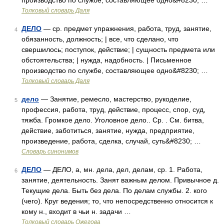
производство по службе, составляющее одно&#8230; …
Толковый словарь Даля
ДЕЛО
— ср. предмет упражнения, работа, труд, занятие,
4
обязанность, должность; | все, что сделано, что
свершилось; поступок, действие; | сущность предмета или
обстоятельства; | нужда, надобность. | Письменное
производство по службе, составляющее одно&#8230; …
Толковый словарь Даля
дело
— Занятие, ремесло, мастерство, рукоделие,
5
профессия, работа, труд, действие, процесс, спор, суд,
тяжба. Громкое дело. Уголовное дело.. Ср. . См. битва,
действие, заботиться, занятие, нужда, предприятие,
произведение, работа, сделка, случай, суть&#8230; …
Словарь синонимов
ДЕЛО
— ДЕЛО, а, мн. дела, дел, делам, ср. 1. Работа,
6
занятие, деятельность. Занят важным делом. Привычное д.
Текущие дела. Быть без дела. По делам службы. 2. кого
(чего). Круг ведения; то, что непосредственно относится к
кому н., входит в чьи н. задачи …
Толковый словарь Ожегова