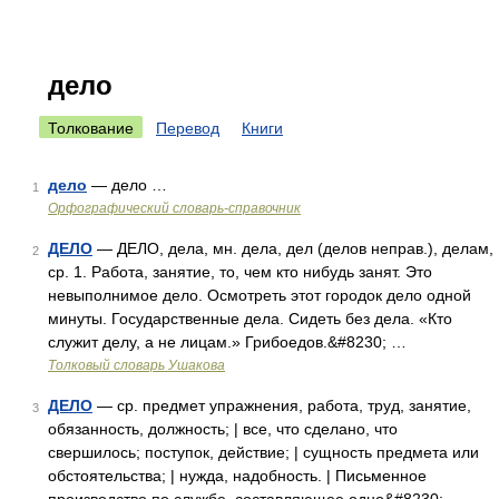
дело
Толкование
Перевод
Книги
дело
— дело …
1
Орфографический словарь-справочник
ДЕЛО
— ДЕЛО, дела, мн. дела, дел (делов неправ.), делам,
2
ср. 1. Работа, занятие, то, чем кто нибудь занят. Это
невыполнимое дело. Осмотреть этот городок дело одной
минуты. Государственные дела. Сидеть без дела. «Кто
служит делу, а не лицам.» Грибоедов.&#8230; …
Толковый словарь Ушакова
ДЕЛО
— ср. предмет упражнения, работа, труд, занятие,
3
обязанность, должность; | все, что сделано, что
свершилось; поступок, действие; | сущность предмета или
обстоятельства; | нужда, надобность. | Письменное