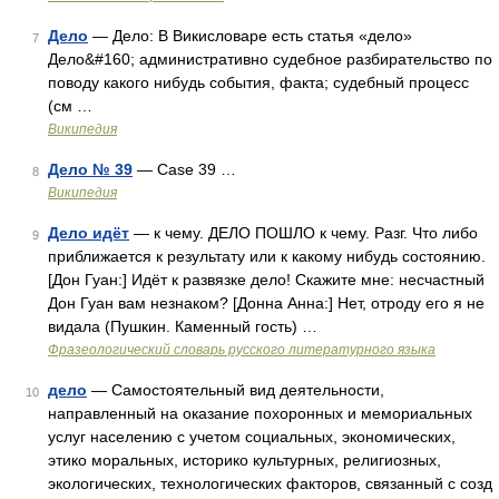
Дело
— Дело: В Викисловаре есть статья «дело»
7
Дело&#160; административно судебное разбирательство по
поводу какого нибудь события, факта; судебный процесс
(см …
Википедия
Дело № 39
— Case 39 …
8
Википедия
Дело идёт
— к чему. ДЕЛО ПОШЛО к чему. Разг. Что либо
9
приближается к результату или к какому нибудь состоянию.
[Дон Гуан:] Идёт к развязке дело! Скажите мне: несчастный
Дон Гуан вам незнаком? [Донна Анна:] Нет, отроду его я не
видала (Пушкин. Каменный гость) …
Фразеологический словарь русского литературного языка
дело
— Самостоятельный вид деятельности,
10
направленный на оказание похоронных и мемориальных
услуг населению с учетом социальных, экономических,
этико моральных, историко культурных, религиозных,
экологических, технологических факторов, связанный с созд