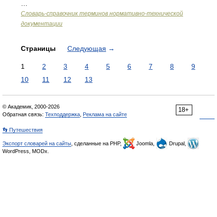
…
Словарь-справочник терминов нормативно-технической
документации
Страницы
Следующая
→
1
2
3
4
5
6
7
8
9
10
11
12
13
© Академик, 2000-2026
18+
Обратная связь:
Техподдержка
,
Реклама на сайте
👣 Путешествия
Экспорт словарей на сайты
, сделанные на PHP,
Joomla,
Drupal,
WordPress, MODx.